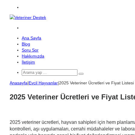
Menü
Arama
yap
Ana Sayfa
...
Blog
Soru Sor
Hakkımızda
İletişim
Arama
yap
Anasayfa
|
Evcil Hayvanlar
|
2025 Veteriner Ücretleri ve Fiyat Listesi
...
2025 Veteriner Ücretleri ve Fiyat List
2025 veteriner ücretleri, hayvan sahipleri için hem planl
kontrolleri, aşı uygulamaları, cerrahi müdahaleler ve laborat