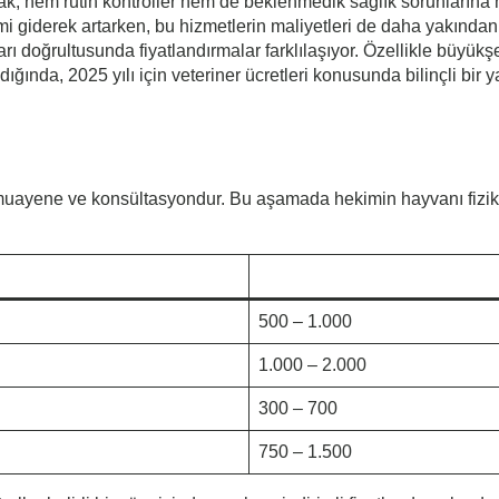
k, hem rutin kontroller hem de beklenmedik sağlık sorunlarına h
 giderek artarken, bu hizmetlerin maliyetleri de daha yakından
ları doğrultusunda fiyatlandırmalar farklılaşıyor. Özellikle büyükş
ğında, 2025 yılı için veteriner ücretleri konusunda bilinçli bi
l muayene ve konsültasyondur. Bu aşamada hekimin hayvanı fizik
500 – 1.000
1.000 – 2.000
300 – 700
750 – 1.500