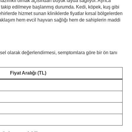
azırlıklı olmak açısından büyük fayda sağlıyor. Ayrıca
 takip edilmeye başlanmış durumda. Kedi, köpek, kuş gibi
ehirlerde hizmet sunan kliniklerde fiyatlar kırsal bölgelerden
r yaklaşım hem evcil hayvan sağlığı hem de sahiplerin maddi
sel olarak değerlendirmesi, semptomlara göre bir ön tanı
Fiyat Aralığı (TL)