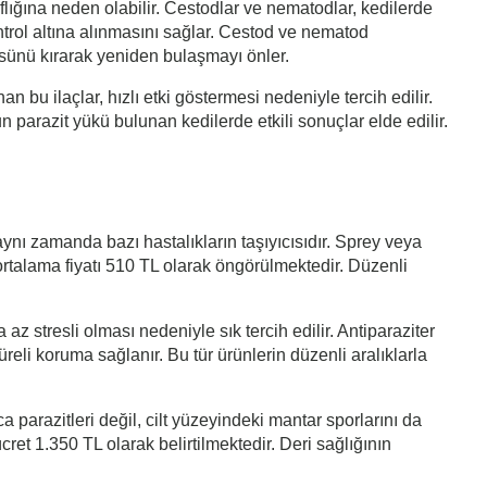
ıflığına neden olabilir. Cestodlar ve nematodlar, kedilerde
kontrol altına alınmasını sağlar. Cestod ve nematod
güsünü kırarak yeniden bulaşmayı önler.
n bu ilaçlar, hızlı etki göstermesi nedeniyle tercih edilir.
 parazit yükü bulunan kedilerde etkili sonuçlar elde edilir.
r aynı zamanda bazı hastalıkların taşıyıcısıdır. Sprey veya
ortalama fiyatı 510 TL olarak öngörülmektedir. Düzenli
z stresli olması nedeniyle sık tercih edilir. Antiparaziter
reli koruma sağlanır. Bu tür ürünlerin düzenli aralıklarla
a parazitleri değil, cilt yüzeyindeki mantar sporlarını da
 ücret 1.350 TL olarak belirtilmektedir. Deri sağlığının