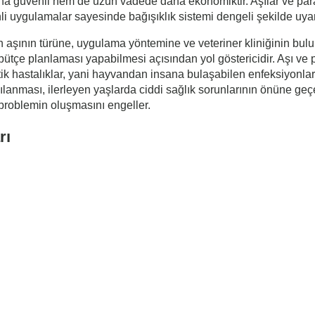
a güvenli hem de uzun vadede daha ekonomiktir. Aşılar ve parazi
li uygulamalar sayesinde bağışıklık sistemi dengeli şekilde uyarı
 aşının türüne, uygulama yöntemine ve veteriner kliniğinin bulun
nin bütçe planlaması yapabilmesi açısından yol göstericidir. Aşı v
tik hastalıklar, yani hayvandan insana bulaşabilen enfeksiyonlar, 
şılanması, ilerleyen yaşlarda ciddi sağlık sorunlarının önüne ge
 problemin oluşmasını engeller.
rı