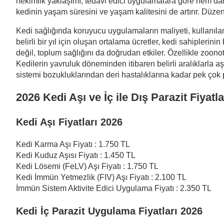
hekimlik yaklaşımı, tedavi edici uygulamalara göre hem dah
kedinin yaşam süresini ve yaşam kalitesini de artırır. Düzen
Kedi sağlığında koruyucu uygulamaların maliyeti, kullanılan
belirli bir yıl için oluşan ortalama ücretler, kedi sahipleri
değil, toplum sağlığını da doğrudan etkiler. Özellikle zoono
Kedilerin yavruluk döneminden itibaren belirli aralıklarla a
sistemi bozukluklarından deri hastalıklarına kadar pek çok
2026 Kedi Aşı ve İç ile Dış Parazit Fiyatla
Kedi Aşı Fiyatları 2026
Kedi Karma Aşı Fiyatı : 1.750 TL
Kedi Kuduz Aşısı Fiyatı : 1.450 TL
Kedi Lösemi (FeLV) Aşı Fiyatı : 1.750 TL
Kedi İmmün Yetmezlik (FIV) Aşı Fiyatı : 2.100 TL
İmmün Sistem Aktivite Edici Uygulama Fiyatı : 2.350 TL
Kedi İç Parazit Uygulama Fiyatları 2026