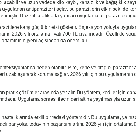
yol açabilir ve uzun vadede kilo kaybı, kansızlık ve bağışıklık zay
lla uygulanan antiparaziter ilaçlar, bu parazitlerin etkin şekilde 
rlenmiştir. Düzenli aralıklarla yapılan uygulamalar, parazit dön
azitlere karşı güçlü bir etki gösterir. Enjeksiyon yoluyla uygulana
n 2026 yılı ortalama fiyatı 700 TL civarındadır. Özellikle yoğun
v ortamının hijyeni açısından da önemlidir.
i enfeksiyonlarına neden olabilir. Pire, kene ve bit gibi parazitle
leri uzaklaştırarak koruma sağlar. 2026 yılı için bu uygulamanın 
 pratik çözümler arasında yer alır. Bu yöntem, kediler için daha a
ındadır. Uygulama sonrası ilacın deri altına yayılmasıyla uzun sü
 hastalıklarında etkili bir tedavi yöntemidir. Bu uygulama, yalnızc
laçlı banyolar, tedavinin başarısını artırır. 2026 yılı için ortalama
.