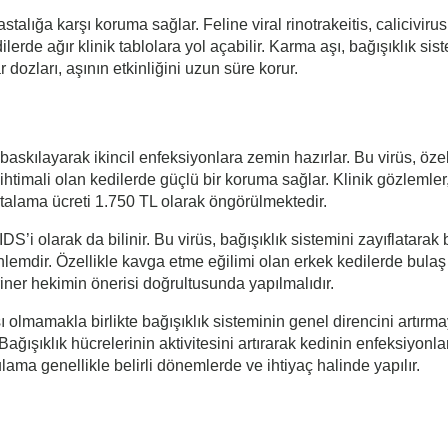
stalığa karşı koruma sağlar. Feline viral rinotrakeitis, calicivir
lerde ağır klinik tablolara yol açabilir. Karma aşı, bağışıklık sist
r dozları, aşının etkinliğini uzun süre korur.
 baskılayarak ikincil enfeksiyonlara zemin hazırlar. Bu virüs, öze
şma ihtimali olan kedilerde güçlü bir koruma sağlar. Klinik gözlem
ortalama ücreti 1.750 TL olarak öngörülmektedir.
’i olarak da bilinir. Bu virüs, bağışıklık sistemini zayıflatarak 
lemdir. Özellikle kavga etme eğilimi olan erkek kedilerde bulaş ri
iner hekimin önerisi doğrultusunda yapılmalıdır.
 olmamakla birlikte bağışıklık sisteminin genel direncini artırm
 Bağışıklık hücrelerinin aktivitesini artırarak kedinin enfeksiyonl
lama genellikle belirli dönemlerde ve ihtiyaç halinde yapılır.