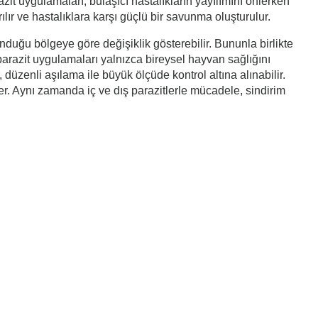
t uygulamaları, bulaşıcı hastalıkların yayılımını önlerken
lır ve hastalıklara karşı güçlü bir savunma oluşturulur.
duğu bölgeye göre değişiklik gösterebilir. Bununla birlikte
e parazit uygulamaları yalnızca bireysel hayvan sağlığını
düzenli aşılama ile büyük ölçüde kontrol altına alınabilir.
çer. Aynı zamanda iç ve dış parazitlerle mücadele, sindirim