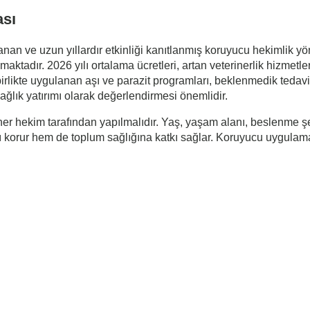
ası
yanan ve uzun yıllardır etkinliği kanıtlanmış koruyucu hekimlik y
maktadır. 2026 yılı ortalama ücretleri, artan veterinerlik hizmetle
 birlikte uygulanan aşı ve parazit programları, beklenmedik tedav
sağlık yatırımı olarak değerlendirmesi önemlidir.
eriner hekim tarafından yapılmalıdır. Yaş, yaşam alanı, beslenme
nı korur hem de toplum sağlığına katkı sağlar. Koruyucu uygulama