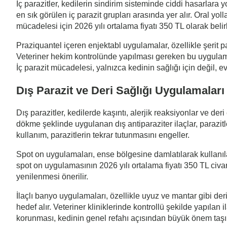
İç parazitler, kedilerin sindirim sisteminde ciddi hasarlara 
en sık görülen iç parazit grupları arasında yer alır. Oral yo
mücadelesi için 2026 yılı ortalama fiyatı 350 TL olarak beli
Praziquantel içeren enjektabl uygulamalar, özellikle şerit par
Veteriner hekim kontrolünde yapılması gereken bu uygulamanı
İç parazit mücadelesi, yalnızca kedinin sağlığı için değil, e
Dış Parazit ve Deri Sağlığı Uygulamaları
Dış parazitler, kedilerde kaşıntı, alerjik reaksiyonlar ve der
dökme şeklinde uygulanan dış antiparaziter ilaçlar, parazit
kullanım, parazitlerin tekrar tutunmasını engeller.
Spot on uygulamaları, ense bölgesine damlatılarak kullanılan
spot on uygulamasının 2026 yılı ortalama fiyatı 350 TL civar
yenilenmesi önerilir.
İlaçlı banyo uygulamaları, özellikle uyuz ve mantar gibi deri
hedef alır. Veteriner kliniklerinde kontrollü şekilde yapılan i
korunması, kedinin genel refahı açısından büyük önem taşır