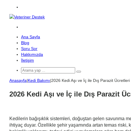
Menü
Arama
yap
Ana Sayfa
...
Blog
Soru Sor
Hakkımızda
İletişim
Arama
yap
Anasayfa
|
Kedi Bakımı
|
2026 Kedi Aşı ve İç ile Dış Parazit Ücretleri
...
2026 Kedi Aşı ve İç ile Dış Parazit Ücr
Kedilerin bağışıklık sistemleri, doğuştan gelen savunma me
ihtiyaç duyar. Özellikle şehir yaşamında artan temas riski,