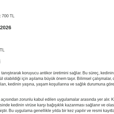
 : 700 TL
 2026
 TL
i
en tanıştırarak koruyucu antikor üretimini sağlar. Bu süreç, kedi
ümcül olabildiği için aşılama büyük önem taşır. Bilimsel çalışmala
ları, kedinin yaşına, yaşam koşullarına ve sağlık durumuna göre
ısından zorunlu kabul edilen uygulamalar arasında yer alır. Kudu
esinde kedinin virüse karşı bağışıklık kazanması sağlanır ve olası
iştir. Bu uygulama genellikle yılda bir kez yapılır ve resmi kayıt