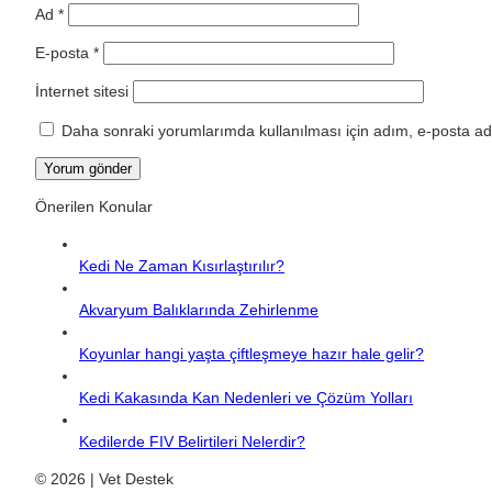
Ad
*
E-posta
*
İnternet sitesi
Daha sonraki yorumlarımda kullanılması için adım, e-posta adr
Önerilen Konular
Kedi Ne Zaman Kısırlaştırılır?
Akvaryum Balıklarında Zehirlenme
Koyunlar hangi yaşta çiftleşmeye hazır hale gelir?
Kedi Kakasında Kan Nedenleri ve Çözüm Yolları
Kedilerde FIV Belirtileri Nelerdir?
© 2026 | Vet Destek