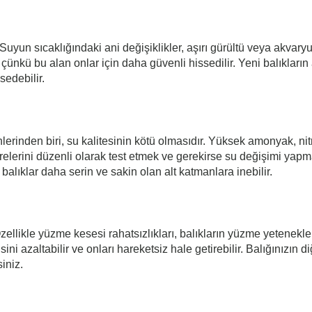
Suyun sıcaklığındaki ani değişiklikler, aşırı gürültü veya akvaryumd
 çünkü bu alan onlar için daha güvenli hissedilir. Yeni balıklar
sedebilir.
nden biri, su kalitesinin kötü olmasıdır. Yüksek amonyak, nitrit 
lerini düzenli olarak test etmek ve gerekirse su değişimi yapmak,
 balıklar daha serin ve sakin olan alt katmanlara inebilir.
 Özellikle yüzme kesesi rahatsızlıkları, balıkların yüzme yetenekl
ini azaltabilir ve onları hareketsiz hale getirebilir. Balığınızın di
iniz.