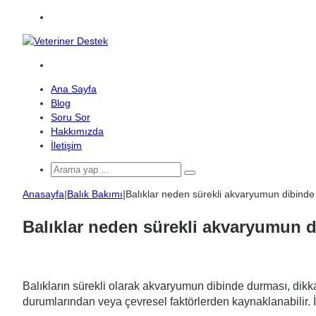
Menü
Arama
yap
Ana Sayfa
...
Blog
Soru Sor
Hakkımızda
İletişim
Arama
yap
Anasayfa
|
Balık Bakımı
|
Balıklar neden sürekli akvaryumun dibinde
...
Balıklar neden sürekli akvaryumun 
Balıkların sürekli olarak akvaryumun dibinde durması, dikka
durumlarından veya çevresel faktörlerden kaynaklanabilir. İ