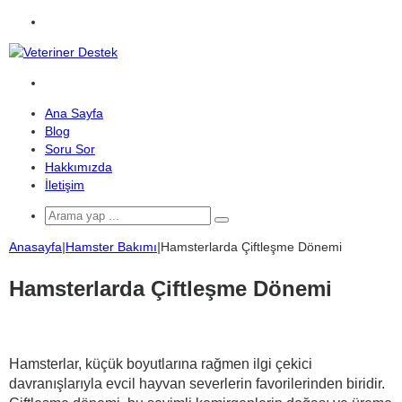
Menü
Arama
yap
Ana Sayfa
...
Blog
Soru Sor
Hakkımızda
İletişim
Arama
yap
Anasayfa
|
Hamster Bakımı
|
Hamsterlarda Çiftleşme Dönemi
...
Hamsterlarda Çiftleşme Dönemi
Hamsterlar, küçük boyutlarına rağmen ilgi çekici
davranışlarıyla evcil hayvan severlerin favorilerinden biridir.