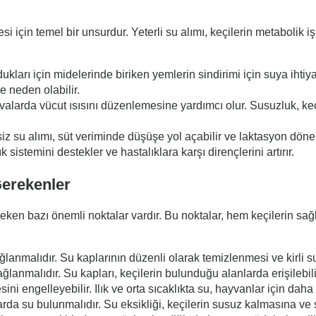
si için temel bir unsurdur. Yeterli su alımı, keçilerin metabolik 
ukları için midelerinde biriken yemlerin sindirimi için suya ihtiy
re neden olabilir.
valarda vücut ısısını düzenlemesine yardımcı olur. Susuzluk, keçi
siz su alımı, süt veriminde düşüşe yol açabilir ve laktasyon dön
ık sistemini destekler ve hastalıklara karşı dirençlerini artırır.
Gerekenler
ereken bazı önemli noktalar vardır. Bu noktalar, hem keçilerin sa
lanmalıdır. Su kaplarının düzenli olarak temizlenmesi ve kirli s
anmalıdır. Su kapları, keçilerin bulunduğu alanlarda erişilebilir b
ini engelleyebilir. Ilık ve orta sıcaklıkta su, hayvanlar için daha 
da su bulunmalıdır. Su eksikliği, keçilerin susuz kalmasına ve sa