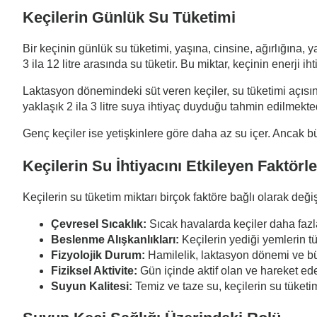
Keçilerin Günlük Su Tüketimi
Bir keçinin günlük su tüketimi, yaşına, cinsine, ağırlığına, 
3 ila 12 litre arasında su tüketir. Bu miktar, keçinin enerji i
Laktasyon dönemindeki süt veren keçiler, su tüketimi açısından 
yaklaşık 2 ila 3 litre suya ihtiyaç duyduğu tahmin edilmekted
Genç keçiler ise yetişkinlere göre daha az su içer. Ancak b
Keçilerin Su İhtiyacını Etkileyen Faktörle
Keçilerin su tüketim miktarı birçok faktöre bağlı olarak değişi
Çevresel Sıcaklık:
Sıcak havalarda keçiler daha fazla 
Beslenme Alışkanlıkları:
Keçilerin yediği yemlerin tü
Fizyolojik Durum:
Hamilelik, laktasyon dönemi ve büyü
Fiziksel Aktivite:
Gün içinde aktif olan ve hareket ede
Suyun Kalitesi:
Temiz ve taze su, keçilerin su tüketim