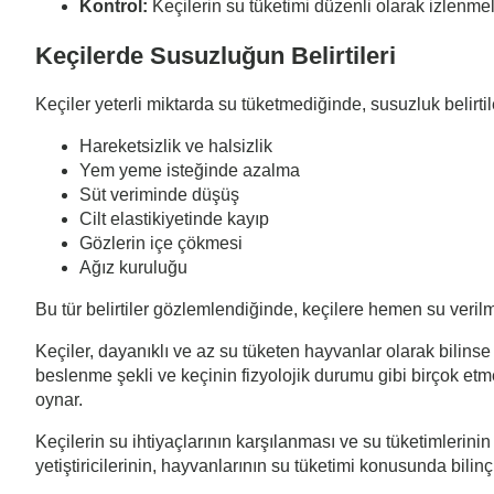
Kontrol:
Keçilerin su tüketimi düzenli olarak izlenm
Keçilerde Susuzluğun Belirtileri
Keçiler yeterli miktarda su tüketmediğinde, susuzluk belirtileri
Hareketsizlik ve halsizlik
Yem yeme isteğinde azalma
Süt veriminde düşüş
Cilt elastikiyetinde kayıp
Gözlerin içe çökmesi
Ağız kuruluğu
Bu tür belirtiler gözlemlendiğinde, keçilere hemen su veril
Keçiler, dayanıklı ve az su tüketen hayvanlar olarak bilinse 
beslenme şekli ve keçinin fizyolojik durumu gibi birçok etmen
oynar.
Keçilerin su ihtiyaçlarının karşılanması ve su tüketimlerini
yetiştiricilerinin, hayvanlarının su tüketimi konusunda bili