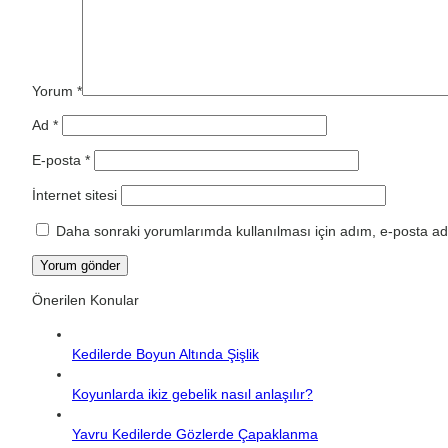
Yorum
*
Ad
*
E-posta
*
İnternet sitesi
Daha sonraki yorumlarımda kullanılması için adım, e-posta adr
Önerilen Konular
Kedilerde Boyun Altında Şişlik
Koyunlarda ikiz gebelik nasıl anlaşılır?
Yavru Kedilerde Gözlerde Çapaklanma