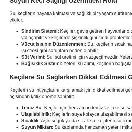
Suyun Keçi Sağlığı Üzerindeki Rolü
Su, keçilerin hayatta kalması ve sağlıklı bir yaşam sürdürme
etkiler.
Sindirim Sistemi:
Keçiler, geviş getiren hayvanlar old
yol açabilir ve keçilerde şişkinlik gibi ciddi problemle
Vücut Isısının Düzenlenmesi:
Su, keçilerin sıcak ha
ısı stresi gibi sorunlara neden olabilir.
Süt Verimi:
Su, süt üretimi için vazgeçilmezdir. Yeter
Bağışıklık Sistemi:
Yeterli su alımı, keçilerin bağışıkl
Keçilere Su Sağlarken Dikkat Edilmesi 
Keçilerin su ihtiyaçlarını karşılamak için dikkat edilmesi g
açısından kritik öneme sahiptir:
Temiz Su:
Keçiler için her zaman temiz ve taze su sağ
Ulaşılabilirlik:
Keçilerin suya kolayca ulaşabilmesi sağl
Sıcaklık:
Aşırı soğuk ya da sıcak su, keçilerin su içmes
Suyun Miktarı:
Su kaplarında her zaman yeterli miktar