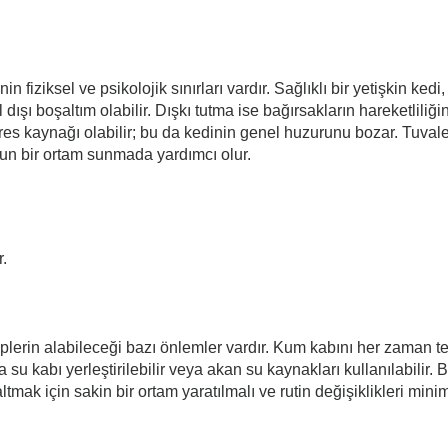
enin fiziksel ve psikolojik sınırları vardır. Sağlıklı bir yetişkin ke
şı boşaltım olabilir. Dışkı tutma ise bağırsakların hareketliliğin
tres kaynağı olabilir; bu da kedinin genel huzurunu bozar. Tuvalet
ygun bir ortam sunmada yardımcı olur.
r.
ahiplerin alabileceği bazı önlemler vardır. Kum kabını her zaman t
la su kabı yerleştirilebilir veya akan su kaynakları kullanılabi
ltmak için sakin bir ortam yaratılmalı ve rutin değişiklikleri mini