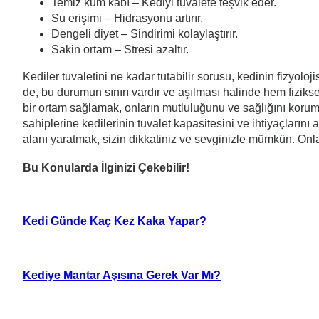
Temiz kum kabı – Kediyi tuvalete teşvik eder.
Su erişimi – Hidrasyonu artırır.
Dengeli diyet – Sindirimi kolaylaştırır.
Sakin ortam – Stresi azaltır.
Kediler tuvaletini ne kadar tutabilir sorusu, kedinin fizyolojis
de, bu durumun sınırı vardır ve aşılması halinde hem fizikse
bir ortam sağlamak, onların mutluluğunu ve sağlığını korum
sahiplerine kedilerinin tuvalet kapasitesini ve ihtiyaçlarını
alanı yaratmak, sizin dikkatiniz ve sevginizle mümkün. Onların
Bu Konularda İlginizi Çekebilir!
Kedi Günde Kaç Kez Kaka Yapar?
Kediye Mantar Aşısına Gerek Var Mı?