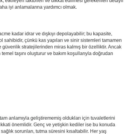
ak, etkileyen faktörleri ve dikkat edilmesi gerekenleri detaylı
daha iyi anlamalarına yardımcı olmak.
hacme kadar idrar ve dışkıyı depolayabilir; bu kapasite,
 sahibidir, çünkü kas yapıları ve sinir sistemleri tamamen
 güvenlik stratejilerinden miras kalmış bir özelliktir. Ancak
cin temel taşını oluşturur ve bakım koşullarıyla doğrudan
tam anlamıyla geliştirememiş oldukları için tuvaletlerini
kkati önemlidir. Genç ve yetişkin kediler ise bu konuda
sağlık sorunları, tutma süresini kısaltabilir. Her yaş