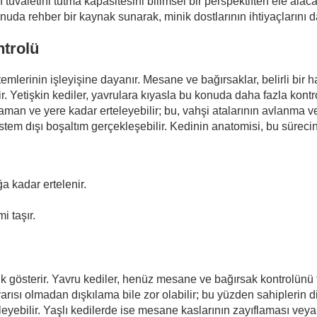
in tuvaletini tutma kapasitesini bilimsel bir perspektiften ele alac
nuda rehber bir kaynak sunarak, minik dostlarının ihtiyaçlarını 
ntrolü
temlerinin işleyişine dayanır. Mesane ve bağırsaklar, belirli bir 
Yetişkin kediler, yavrulara kıyasla bu konuda daha fazla kontrol
 zaman ve yere kadar erteleyebilir; bu, vahşi atalarının avlanma ve
nda istem dışı boşaltım gerçekleşebilir. Kedinin anatomisi, bu süre
ğa kadar ertelenir.
i taşır.
lık gösterir. Yavru kediler, henüz mesane ve bağırsak kontrolünü 
ısı olmadan dışkılama bile zor olabilir; bu yüzden sahiplerin di
leyebilir. Yaşlı kedilerde ise mesane kaslarının zayıflaması veya 