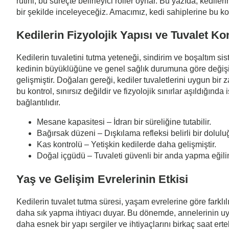
rutini, bu süreçte belirleyici roller oynar. Bu yazıda, kediler
bir şekilde inceleyeceğiz. Amacımız, kedi sahiplerine bu ko
Kedilerin Fizyolojik Yapısı ve Tuvalet Ko
Kedilerin tuvaletini tutma yeteneği, sindirim ve boşaltım sis
kedinin büyüklüğüne ve genel sağlık durumuna göre değişir. 
gelişmiştir. Doğaları gereği, kediler tuvaletlerini uygun bir
bu kontrol, sınırsız değildir ve fizyolojik sınırlar aşıldığı
bağlantılıdır.
Mesane kapasitesi – İdrarı bir süreliğine tutabilir.
Bağırsak düzeni – Dışkılama refleksi belirli bir dolulu
Kas kontrolü – Yetişkin kedilerde daha gelişmiştir.
Doğal içgüdü – Tuvaleti güvenli bir anda yapma eğilim
Yaş ve Gelişim Evrelerinin Etkisi
Kedilerin tuvalet tutma süresi, yaşam evrelerine göre farklı
daha sık yapma ihtiyacı duyar. Bu dönemde, annelerinin uyar
daha esnek bir yapı sergiler ve ihtiyaçlarını birkaç saat erte