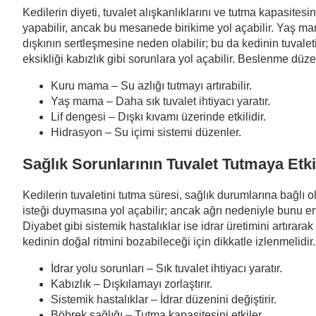
Kedilerin diyeti, tuvalet alışkanlıklarını ve tutma kapasites
yapabilir, ancak bu mesanede birikime yol açabilir. Yaş mam
dışkının sertleşmesine neden olabilir; bu da kedinin tuvaletin
eksikliği kabızlık gibi sorunlara yol açabilir. Beslenme düzen
Kuru mama – Su azlığı tutmayı artırabilir.
Yaş mama – Daha sık tuvalet ihtiyacı yaratır.
Lif dengesi – Dışkı kıvamı üzerinde etkilidir.
Hidrasyon – Su içimi sistemi düzenler.
Sağlık Sorunlarının Tuvalet Tutmaya Etki
Kedilerin tuvaletini tutma süresi, sağlık durumlarına bağlı 
isteği duymasına yol açabilir; ancak ağrı nedeniyle bunu erte
Diyabet gibi sistemik hastalıklar ise idrar üretimini artırar
kedinin doğal ritmini bozabileceği için dikkatle izlenmelidir.
İdrar yolu sorunları – Sık tuvalet ihtiyacı yaratır.
Kabızlık – Dışkılamayı zorlaştırır.
Sistemik hastalıklar – İdrar düzenini değiştirir.
Böbrek sağlığı – Tutma kapasitesini etkiler.