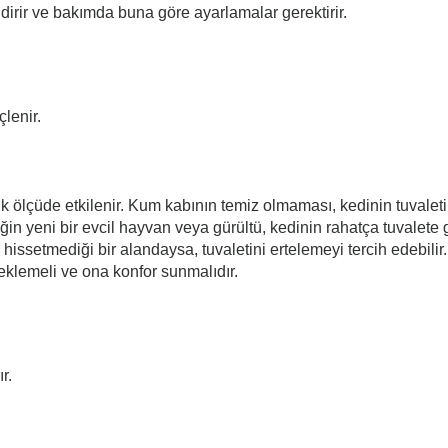
endirir ve bakımda buna göre ayarlamalar gerektirir.
lenir.
ük ölçüde etkilenir. Kum kabının temiz olmaması, kedinin tuvalet
eğin yeni bir evcil hayvan veya gürültü, kedinin rahatça tuvalet
issetmediği bir alandaysa, tuvaletini ertelemeyi tercih edebilir
teklemeli ve ona konfor sunmalıdır.
r.