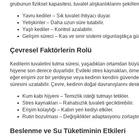
grubunun fiziksel kapasitesi, tuvalet alışkanlıklarını şekill
Yavru kediler – Sık tuvalet ihtiyacı duyar.
Yetişkinler – Daha uzun süre tutabilir.
Yaşlı kediler – Kontrol azalabilir.
Gelişim süreci – Kas ve sinir sistemi olgunlaştıkça güç
Çevresel Faktörlerin Rolü
Kedilerin tuvaletini tutma süresi, yaşadıkları ortamdan büy
hijyene son derece duyarlıdır. Evdeki stres kaynakları, örn
eğer erişimi zor bir yerdeyse veya kedinin kendini güvende h
süresini uzatabilir. Çevre, kedinin doğal davranışlarını des
Kum kabı hijyeni – Temizlik isteği tutmayı tetikler.
Stres kaynakları – Rahatsızlık tuvaleti geciktirebilir.
Erişim kolaylığı – Kabın yeri kediyi etkiler.
Rutin bozulması – Değişiklikler adaptasyonu zorlaştırı
Beslenme ve Su Tüketiminin Etkileri