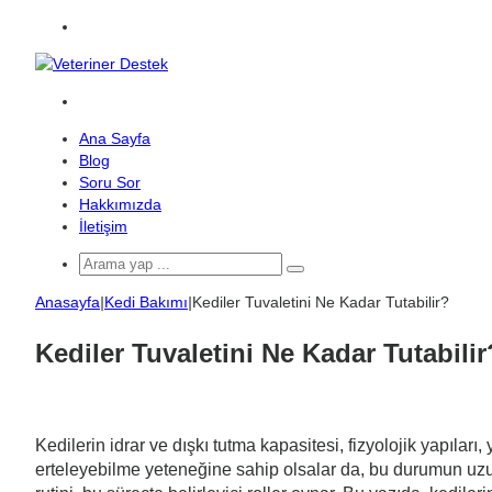
Menü
Arama
yap
Ana Sayfa
...
Blog
Soru Sor
Hakkımızda
İletişim
Arama
yap
Anasayfa
|
Kedi Bakımı
|
Kediler Tuvaletini Ne Kadar Tutabilir?
...
Kediler Tuvaletini Ne Kadar Tutabilir
Kedilerin idrar ve dışkı tutma kapasitesi, fizyolojik yapıları, 
erteleyebilme yeteneğine sahip olsalar da, bu durumun uzun