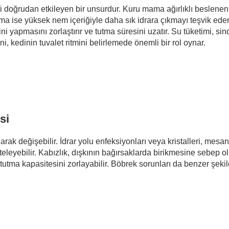
ini doğrudan etkileyen bir unsurdur. Kuru mama ağırlıklı beslenen 
a ise yüksek nem içeriğiyle daha sık idrara çıkmayı teşvik eder
i yapmasını zorlaştırır ve tutma süresini uzatır. Su tüketimi, sin
i, kedinin tuvalet ritmini belirlemede önemli bir rol oynar.
si
olarak değişebilir. İdrar yolu enfeksiyonları veya kristalleri, me
leyebilir. Kabızlık, dışkının bağırsaklarda birikmesine sebep olur
ak tutma kapasitesini zorlayabilir. Böbrek sorunları da benzer şek