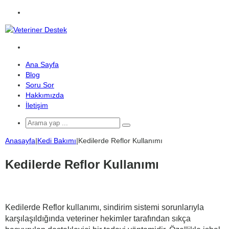
Menü
Arama
yap
Ana Sayfa
...
Blog
Soru Sor
Hakkımızda
İletişim
Arama
yap
Anasayfa
|
Kedi Bakımı
|
Kedilerde Reflor Kullanımı
...
Kedilerde Reflor Kullanımı
Kedilerde Reflor kullanımı, sindirim sistemi sorunlarıyla
karşılaşıldığında veteriner hekimler tarafından sıkça