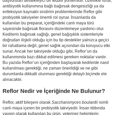
başvurulan destekleyici bir tedavi yöntemidir. Özellikle ishal,
antibiyotik kullanımına bağlı bağırsak dengesizliği ya da
enfeksiyon kaynaklı sindirim problemlerinde Reflor gibi
probiyotik takviyeler önemli rol oynar. İnsanlarda da
kullanılan bu preparat, içeriğindeki canlı maya türü
sayesinde bağırsak florasını düzenlemeye yardımcı olur.
Kedilerin bağırsak sağlığı, genel bağışıklık sistemleriyle
doğrudan ilişkili olduğu için bu tip destekler yalnızca geçici
bir rahatlama değil, genel sağlık açısından da koruyucu etki
sunar. Ancak her takviyede olduğu gibi, Reflor’un da
kullanımında bazı dikkat edilmesi gereken noktalar vardır.
Bu yazıda Reflor’un içeriğinden başlayarak kedilerde nasıl
kullanılması gerektiği, ne zaman önerildiği ve ne gibi
durumlarda dikkatli olunması gerektiği detaylı biçimde ele
alınacaktır.
Reflor Nedir ve İçeriğinde Ne Bulunur?
Reflor, aktif bileşeni olarak
Saccharomyces boulardii
isimli
canlı maya içeren bir probiyotik takviyedir. İnsan tıbbında
yaygın olarak kullanılan bu ürün, veteriner hekimlerin