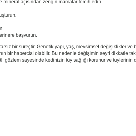
ve mineral açısından zengin mamalar tercih edin.
uşturun.
n.
eterinere başvurun.
rsız bir süreçtir. Genetik yapı, yaş, mevsimsel değişiklikler ve
ın bir habercisi olabilir. Bu nedenle değişimin seyri dikkatle ta
i gözlem sayesinde kedinizin tüy sağlığı korunur ve tüylerinin d