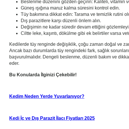
Beslenme düzenini gözden geçirin: Kaliteli, vitamin 
Güneş ışığına maruz kalma süresini kontrol edin.
Tüy bakımına dikkat edin: Tarama ve temizlik rutini ol
Dış parazitlere karşı düzenli önlem alın.
Değişimin ne kadar süredir devam ettiğini gözlemleyi
Ciltte leke, kaşıntı, dökülme gibi ek belirtiler varsa v
Kedilerde tüy renginde değişiklik, çoğu zaman doğal ve zara
Ancak bazı durumlarda tüy rengindeki fark, sağlık sorunların
başvurulmalıdır. Dengeli beslenme, düzenli bakım ve dikkatl
eder.
Bu Konularda İlginizi Çekebilir!
Kedim Neden Yerde Yuvarlanıyor?
Kedi İç ve Dış Parazit İlacı Fiyatları 2025