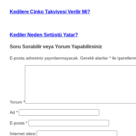
Kedilere Çinko Takviyesi Verilir Mi?
Kediler Neden Sırtüstü Yatar?
Soru Sorabilir veya Yorum Yapabilirsiniz
E-posta adresiniz yayınlanmayacak.
Gerekli alanlar
*
ile işaretlenm
Yorum
*
Ad
*
E-posta
*
İnternet sitesi