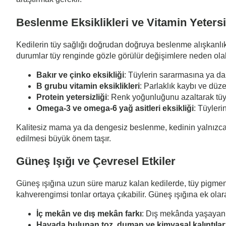
Beslenme Eksiklikleri ve Vitamin Yetersi
Kedilerin tüy sağlığı doğrudan doğruya beslenme alışkanlıkları
durumlar tüy renginde gözle görülür değişimlere neden olabi
Bakır ve çinko eksikliği
: Tüylerin sararmasına ya da
B grubu vitamin eksiklikleri
: Parlaklık kaybı ve düz
Protein yetersizliği
: Renk yoğunluğunu azaltarak tüyl
Omega-3 ve omega-6 yağ asitleri eksikliği
: Tüyleri
Kalitesiz mama ya da dengesiz beslenme, kedinin yalnızca s
edilmesi büyük önem taşır.
Güneş Işığı ve Çevresel Etkiler
Güneş ışığına uzun süre maruz kalan kedilerde, tüy pigment
kahverengimsi tonlar ortaya çıkabilir. Güneş ışığına ek olara
İç mekân ve dış mekân farkı
: Dış mekânda yaşayan k
Havada bulunan toz, duman ve kimyasal kalıntılar