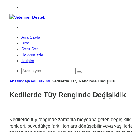
Menü
Arama
yap
Ana Sayfa
...
Blog
Soru Sor
Hakkımızda
İletişim
Arama
yap
Anasayfa
|
Kedi Bakımı
|
Kedilerde Tüy Renginde Değişiklik
...
Kedilerde Tüy Renginde Değişiklik
Kedilerde tüy renginde zamanla meydana gelen değişiklikler,
renkleri, büyüdükçe farklı tonlara dönüşebilir veya yaş ile