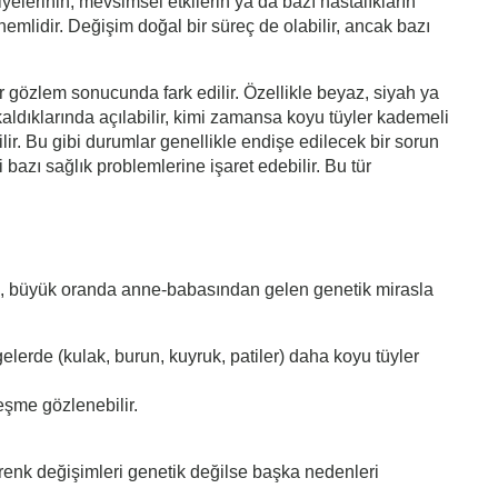
yelerinin, mevsimsel etkilerin ya da bazı hastalıkların
nemlidir. Değişim doğal bir süreç de olabilir, ancak bazı
r gözlem sonucunda fark edilir. Özellikle beyaz, siyah ya
aldıklarında açılabilir, kimi zamansa koyu tüyler kademeli
ilir. Bu gibi durumlar genellikle endişe edilecek bir sorun
bazı sağlık problemlerine işaret edebilir. Bu tür
eni, büyük oranda anne-babasından gelen genetik mirasla
gelerde (kulak, burun, kuyruk, patiler) daha koyu tüyler
eşme gözlenebilir.
 renk değişimleri genetik değilse başka nedenleri