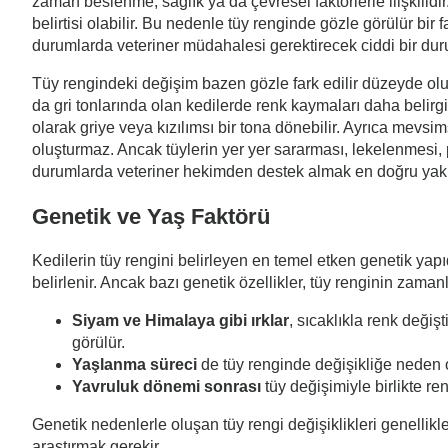
zaman beslenme, sağlık ya da çevresel faktörlerle ilişkilidi
belirtisi olabilir. Bu nedenle tüy renginde gözle görülür bir
durumlarda veteriner müdahalesi gerektirecek ciddi bir duru
Tüy rengindeki değişim bazen gözle fark edilir düzeyde olur
da gri tonlarında olan kedilerde renk kaymaları daha belirg
olarak griye veya kızılımsı bir tona dönebilir. Ayrıca mevsim
oluşturmaz. Ancak tüylerin yer yer sararması, lekelenmesi, p
durumlarda veteriner hekimden destek almak en doğru yakl
Genetik ve Yaş Faktörü
Kedilerin tüy rengini belirleyen en temel etken genetik ya
belirlenir. Ancak bazı genetik özellikler, tüy renginin zama
Siyam ve Himalaya gibi ırklar
, sıcaklıkla renk değiş
görülür.
Yaşlanma süreci
de tüy renginde değişikliğe neden o
Yavruluk dönemi sonrası
tüy değişimiyle birlikte r
Genetik nedenlerle oluşan tüy rengi değişiklikleri genellik
araştırmak gerekir.