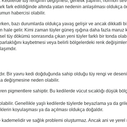
r. Kedilerde tüy renginin değişmesi, genetik yapının, hormon sevi
 fark fark edildiğinde altında yatan nedenin anlaşılması oldukça ö
mun habercisi olabilir.
ken, bazı durumlarda oldukça yavaş gelişir ve ancak dikkatli bi
in hale gelir. Kimi zaman tüyler güneş ışığına daha fazla maruz k
sel tüy dökümü sonrasında çıkan yeni tüyler farklı bir tonda olab
arlaklığını kaybetmesi veya belirli bölgelerdeki renk değişimleri 
aşımdır.
pıdır. Bir yavru kedi doğduğunda sahip olduğu tüy rengi ve des
nla değişmesine neden olabilir.
tiren pigmentlere sahiptir. Bu kedilerde vücut sıcaklığı düşük böl
labilir. Genellikle yaşlı kedilerde tüylerde beyazlama ya da gril
enklerin koyulaşması ya da açılması oldukça doğaldır.
le kademelidir ve sağlık problemi oluşturmaz. Ancak ani ve yerel