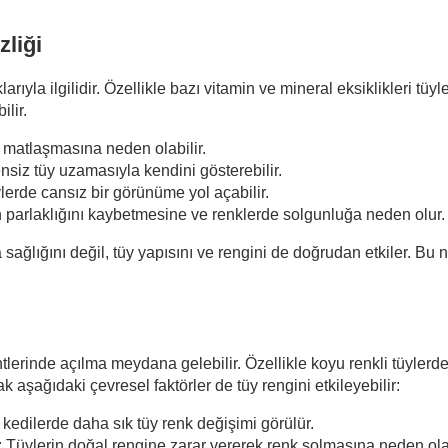
zliği
yla ilgilidir. Özellikle bazı vitamin ve mineral eksiklikleri tüyler
lir.
 matlaşmasına neden olabilir.
ensiz tüy uzamasıyla kendini gösterebilir.
erde cansız bir görünüme yol açabilir.
n parlaklığını kaybetmesine ve renklerde solgunluğa neden olur.
ağlığını değil, tüy yapısını ve rengini de doğrudan etkiler. Bu 
lerinde açılma meydana gelebilir. Özellikle koyu renkli tüylerd
k aşağıdaki çevresel faktörler de tüy rengini etkileyebilir:
edilerde daha sık tüy renk değişimi görülür.
: Tüylerin doğal rengine zarar vererek renk solmasına neden olab