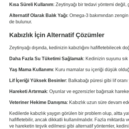
Kısa Süreli Kullanım
: Zeytinyağı bir tedavi yöntemi değil,
Alternatif Olarak Balık Yağı
: Omega-3 bakımından zengin ol
de bulunur.
Kabızlık İçin Alternatif Çözümler
Zeytinyağı dışında, kedinizin kabızlığını hafifletebilecek do
Daha Fazla Su Tüketimi Sağlamak
: Kedinizin suyunu sık 
Yaş Mama Kullanımı
: Kuru mamalar su içeriği düşük olduğu 
Lif İçeriği Yüksek Besinler
: Balkabağı püresi gibi lif oran
Hareketi Artırmak
: Oyunlar ve egzersizler bağırsak hareketl
Veteriner Hekime Danışma
: Kabızlık uzun süre devam ede
Kedilerde kabızlık yaygın görülen bir problem olup, altta ya
hafifletebilir, ancak dikkatli kullanılmalıdır. Fazla miktarda 
ve hareketin teşvik edilmesi gibi alternatif yöntemler, kedi