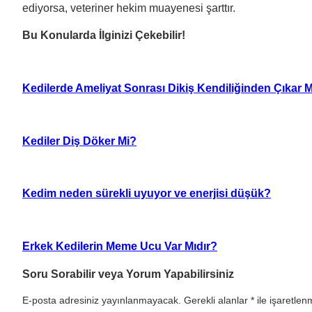
ediyorsa, veteriner hekim muayenesi şarttır.
Bu Konularda İlginizi Çekebilir!
Kedilerde Ameliyat Sonrası Dikiş Kendiliğinden Çıkar 
Kediler Diş Döker Mi?
Kedim neden sürekli uyuyor ve enerjisi düşük?
Erkek Kedilerin Meme Ucu Var Mıdır?
Soru Sorabilir veya Yorum Yapabilirsiniz
E-posta adresiniz yayınlanmayacak.
Gerekli alanlar
*
ile işaretlenm