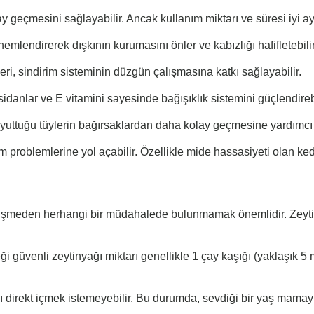
y geçmesini sağlayabilir. Ancak kullanım miktarı ve süresi iyi ay
nemlendirerek dışkının kurumasını önler ve kabızlığı hafifletebilir
eri, sindirim sisteminin düzgün çalışmasına katkı sağlayabilir.
ksidanlar ve E vitamini sayesinde bağışıklık sistemini güçlendirebi
n yuttuğu tüylerin bağırsaklardan daha kolay geçmesine yardımcı o
m problemlerine yol açabilir. Özellikle mide hassasiyeti olan kedi
rüşmeden herhangi bir müdahalede bulunmamak önemlidir. Zeytin
i güvenli zeytinyağı miktarı genellikle 1 çay kaşığı (yaklaşık 5 ml)
ı direkt içmek istemeyebilir. Bu durumda, sevdiği bir yaş mamayla