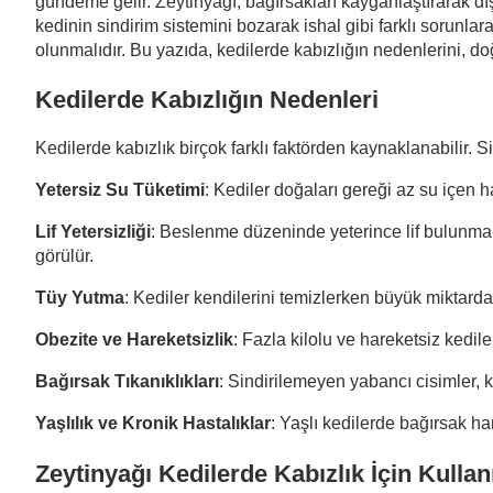
gündeme gelir. Zeytinyağı, bağırsakları kayganlaştırarak dış
kedinin sindirim sistemini bozarak ishal gibi farklı sorunlara
olunmalıdır. Bu yazıda, kedilerde kabızlığın nedenlerini, do
Kedilerde Kabızlığın Nedenleri
Kedilerde kabızlık birçok farklı faktörden kaynaklanabilir. 
Yetersiz Su Tüketimi
: Kediler doğaları gereği az su içen ha
Lif Yetersizliği
: Beslenme düzeninde yeterince lif bulunmam
görülür.
Tüy Yutma
: Kediler kendilerini temizlerken büyük miktarda t
Obezite ve Hareketsizlik
: Fazla kilolu ve hareketsiz kediler
Bağırsak Tıkanıklıkları
: Sindirilemeyen yabancı cisimler, 
Yaşlılık ve Kronik Hastalıklar
: Yaşlı kedilerde bağırsak har
Zeytinyağı Kedilerde Kabızlık İçin Kullanı