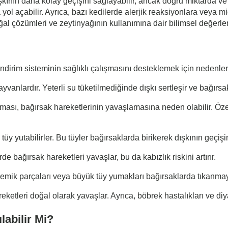
kının daha kolay geçişini sağlayabilir, ancak doğru miktarda ve 
 yol açabilir. Ayrıca, bazı kedilerde alerjik reaksiyonlara veya mi
ğal çözümleri ve zeytinyağının kullanımına dair bilimsel değerlen
Sindirim sisteminin sağlıklı çalışmasını desteklemek için nedenle
yvanlardır. Yeterli su tüketilmediğinde dışkı sertleşir ve bağırsa
ası, bağırsak hareketlerinin yavaşlamasına neden olabilir. Öze
üy yutabilirler. Bu tüyler bağırsaklarda birikerek dışkının geçişin
de bağırsak hareketleri yavaşlar, bu da kabızlık riskini artırır.
kemik parçaları veya büyük tüy yumakları bağırsaklarda tıkanmay
eketleri doğal olarak yavaşlar. Ayrıca, böbrek hastalıkları ve diya
labilir Mi?