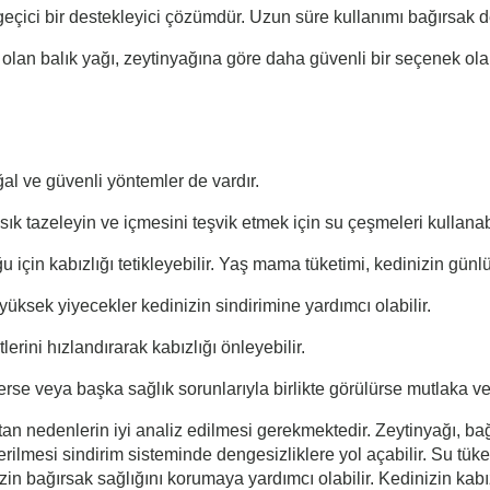
 geçici bir destekleyici çözümdür. Uzun süre kullanımı bağırsak d
an balık yağı, zeytinyağına göre daha güvenli bir seçenek olabil
ğal ve güvenli yöntemler de vardır.
sık tazeleyin ve içmesini teşvik etmek için su çeşmeleri kullanabi
için kabızlığı tetikleyebilir. Yaş mama tüketimi, kedinizin günlük
ı yüksek yiyecekler kedinizin sindirimine yardımcı olabilir.
erini hızlandırarak kabızlığı önleyebilir.
rse veya başka sağlık sorunlarıyla birlikte görülürse mutlaka ve
tan nedenlerin iyi analiz edilmesi gerekmektedir. Zeytinyağı, ba
verilmesi sindirim sisteminde dengesizliklere yol açabilir. Su tüket
nizin bağırsak sağlığını korumaya yardımcı olabilir. Kedinizin ka