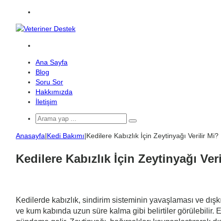
Menü
Arama
yap
Ana Sayfa
...
Blog
Soru Sor
Hakkımızda
İletişim
Arama
yap
Anasayfa
|
Kedi Bakımı
|
Kedilere Kabızlık İçin Zeytinyağı Verilir Mi?
...
Kedilere Kabızlık İçin Zeytinyağı Veri
Kedilerde kabızlık, sindirim sisteminin yavaşlaması ve dışkı
ve kum kabında uzun süre kalma gibi belirtiler görülebilir.