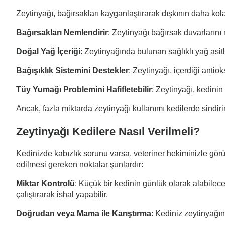
Zeytinyağı, bağırsakları kayganlaştırarak dışkının daha kola
Bağırsakları Nemlendirir
: Zeytinyağı bağırsak duvarlarını 
Doğal Yağ İçeriği
: Zeytinyağında bulunan sağlıklı yağ asitl
Bağışıklık Sistemini Destekler
: Zeytinyağı, içerdiği antio
Tüy Yumağı Problemini Hafifletebilir
: Zeytinyağı, kedini
Ancak, fazla miktarda zeytinyağı kullanımı kedilerde sindiri
Zeytinyağı Kedilere Nasıl Verilmeli?
Kedinizde kabızlık sorunu varsa, veteriner hekiminizle gö
edilmesi gereken noktalar şunlardır:
Miktar Kontrolü
: Küçük bir kedinin günlük olarak alabileceğ
çalıştırarak ishal yapabilir.
Doğrudan veya Mama ile Karıştırma
: Kediniz zeytinyağın