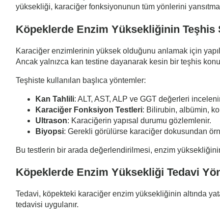
yüksekliği, karaciğer fonksiyonunun tüm yönlerini yansıtmaz 
Köpeklerde Enzim Yüksekliğinin Teşhis 
Karaciğer enzimlerinin yüksek olduğunu anlamak için yapılan
Ancak yalnızca kan testine dayanarak kesin bir teşhis konu
Teşhiste kullanılan başlıca yöntemler:
Kan Tahlili
: ALT, AST, ALP ve GGT değerleri incelenir
Karaciğer Fonksiyon Testleri
: Bilirubin, albümin, k
Ultrason
: Karaciğerin yapısal durumu gözlemlenir.
Biyopsi
: Gerekli görülürse karaciğer dokusundan örn
Bu testlerin bir arada değerlendirilmesi, enzim yüksekliğin
Köpeklerde Enzim Yüksekliği Tedavi Yö
Tedavi, köpekteki karaciğer enzim yüksekliğinin altında yat
tedavisi uygulanır.