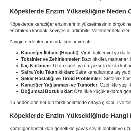
Köpeklerde Enzim Yüksekliğine Neden 
Köpeklerde karaciğer enzimlerinin yükselmesinin birçok ned
enzimlerin kandaki seviyesini artırabilir. Veteriner hekimler,
Yaygın nedenler arasında şunlar yer alır:
Karaciğer İltihabı (Hepatit)
: Viral, bakteriyel ya da t
Toksinler ve Zehirlenmeler
: Bazı bitkiler, mantarlar,
İlaç Kullanımı
: Uzun süreli ya da yüksek dozda kullanı
Safra Yolu Tıkanıklıkları
: Safra kanallarında taş ya d
Şeker Hastalığı ve Tiroid Problemleri
: Sistemik hast
Karaciğer Yağlanması ve Tümörler
: Özellikle yaşl
Doğumsal Bozukluklar
: Özellikle küçük ırklarda gö
Bu nedenlerin her biri farklı belirtilerle ortaya çıkabilir ve 
Köpeklerde Enzim Yüksekliğinde Hangi B
Karaciğer hastalıkları genellikle yavaş seyirli olabilir ve uz