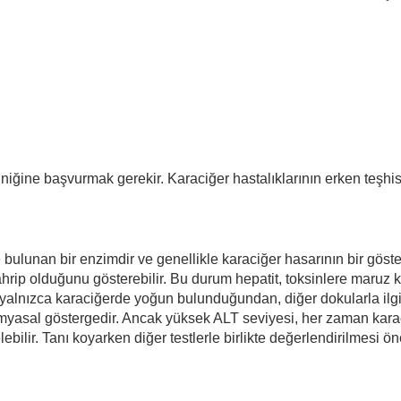
liniğine başvurmak gerekir. Karaciğer hastalıklarının erken teşhi
 bulunan bir enzimdir ve genellikle karaciğer hasarının bir göst
rip olduğunu gösterebilir. Bu durum hepatit, toksinlere maruz kal
T yalnızca karaciğerde yoğun bulunduğundan, diğer dokularla ilg
okimyasal göstergedir. Ancak yüksek ALT seviyesi, her zaman ka
ilir. Tanı koyarken diğer testlerle birlikte değerlendirilmesi ön