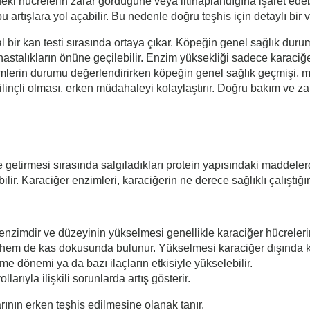
deki hücrelerin zarar gördüğüne veya iltihaplandığına işaret ede
rtışlara yol açabilir. Bu nedenle doğru teşhis için detaylı bir v
l bir kan testi sırasında ortaya çıkar. Köpeğin genel sağlık dur
hastalıkların önüne geçilebilir. Enzim yüksekliği sadece karaciğ
mlerin durumu değerlendirirken köpeğin genel sağlık geçmişi, mev
linçli olması, erken müdahaleyi kolaylaştırır. Doğru bakım ve 
e getirmesi sırasında salgıladıkları protein yapısındaki maddeler
ilir. Karaciğer enzimleri, karaciğerin ne derece sağlıklı çalıştığ
 enzimdir ve düzeyinin yükselmesi genellikle karaciğer hücreleri
hem de kas dokusunda bulunur. Yükselmesi karaciğer dışında kas
yüme dönemi ya da bazı ilaçların etkisiyle yükselebilir.
ollarıyla ilişkili sorunlarda artış gösterir.
rının erken teşhis edilmesine olanak tanır.