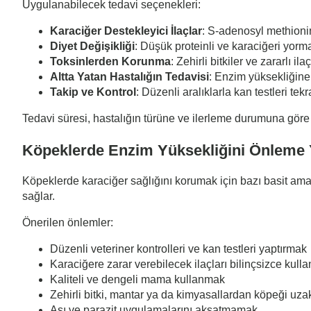
Uygulanabilecek tedavi seçenekleri:
Karaciğer Destekleyici İlaçlar
: S-adenosyl methionin
Diyet Değişikliği
: Düşük proteinli ve karaciğeri yorm
Toksinlerden Korunma
: Zehirli bitkiler ve zararlı i
Altta Yatan Hastalığın Tedavisi
: Enzim yüksekliğine 
Takip ve Kontrol
: Düzenli aralıklarla kan testleri tek
Tedavi süresi, hastalığın türüne ve ilerleme durumuna göre d
Köpeklerde Enzim Yüksekliğini Önleme 
Köpeklerde karaciğer sağlığını korumak için bazı basit am
sağlar.
Önerilen önlemler:
Düzenli veteriner kontrolleri ve kan testleri yaptırmak
Karaciğere zarar verebilecek ilaçları bilinçsizce ku
Kaliteli ve dengeli mama kullanmak
Zehirli bitki, mantar ya da kimyasallardan köpeği uza
Aşı ve parazit uygulamalarını aksatmamak