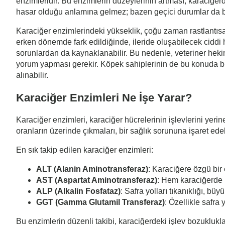
enzimleridir. Bu enzimlerin düzeylerinin artması, karaciğer
hasar olduğu anlamına gelmez; bazen geçici durumlar da bu a
Karaciğer enzimlerindeki yükseklik, çoğu zaman rastlantısa
erken dönemde fark edildiğinde, ileride oluşabilecek ciddi 
sorunlardan da kaynaklanabilir. Bu nedenle, veteriner heki
yorum yapması gerekir. Köpek sahiplerinin de bu konuda bi
alınabilir.
Karaciğer Enzimleri Ne İşe Yarar?
Karaciğer enzimleri, karaciğer hücrelerinin işlevlerini yerin
oranların üzerinde çıkmaları, bir sağlık sorununa işaret edeb
En sık takip edilen karaciğer enzimleri:
ALT (Alanin Aminotransferaz)
: Karaciğere özgü bir
AST (Aspartat Aminotransferaz)
: Hem karaciğerde 
ALP (Alkalin Fosfataz)
: Safra yolları tıkanıklığı, bü
GGT (Gamma Glutamil Transferaz)
: Özellikle safra y
Bu enzimlerin düzenli takibi, karaciğerdeki işlev bozuklukla