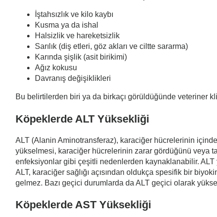
İştahsızlık ve kilo kaybı
Kusma ya da ishal
Halsizlik ve hareketsizlik
Sarılık (diş etleri, göz akları ve ciltte sararma)
Karında şişlik (asit birikimi)
Ağız kokusu
Davranış değişiklikleri
Bu belirtilerden biri ya da birkaçı görüldüğünde veteriner k
Köpeklerde ALT Yüksekliği
ALT (Alanin Aminotransferaz), karaciğer hücrelerinin içinde
yükselmesi, karaciğer hücrelerinin zarar gördüğünü veya tah
enfeksiyonlar gibi çeşitli nedenlerden kaynaklanabilir. AL
ALT, karaciğer sağlığı açısından oldukça spesifik bir biy
gelmez. Bazı geçici durumlarda da ALT geçici olarak yükseleb
Köpeklerde AST Yüksekliği