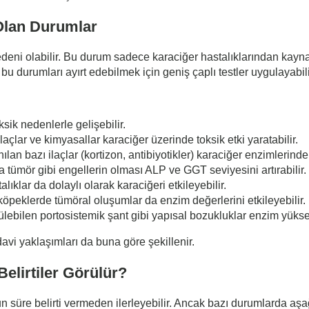
Olan Durumlar
eni olabilir. Bu durum sadece karaciğer hastalıklarından kaynak
 bu durumları ayırt edebilmek için geniş çaplı testler uygulayabili
oksik nedenlerle gelişebilir.
 ilaçlar ve kimyasallar karaciğer üzerinde toksik etki yaratabilir.
lan bazı ilaçlar (kortizon, antibiyotikler) karaciğer enzimlerind
a tümör gibi engellerin olması ALP ve GGT seviyesini artırabilir.
alıklar da dolaylı olarak karaciğeri etkileyebilir.
ı köpeklerde tümöral oluşumlar da enzim değerlerini etkileyebilir.
rülebilen portosistemik şant gibi yapısal bozukluklar enzim yüksek
tedavi yaklaşımları da buna göre şekillenir.
elirtiler Görülür?
un süre belirti vermeden ilerleyebilir. Ancak bazı durumlarda aşağı