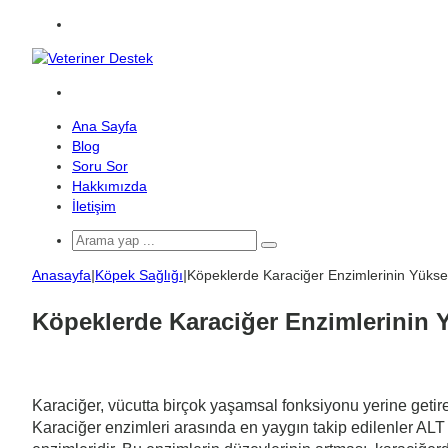
Menü
Arama
yap
Ana Sayfa
...
Blog
Soru Sor
Hakkımızda
İletişim
Arama
yap
Anasayfa
|
Köpek Sağlığı
|
Köpeklerde Karaciğer Enzimlerinin Yüksek
...
Köpeklerde Karaciğer Enzimlerinin 
Karaciğer, vücutta birçok yaşamsal fonksiyonu yerine getire
Karaciğer enzimleri arasında en yaygın takip edilenler ALT