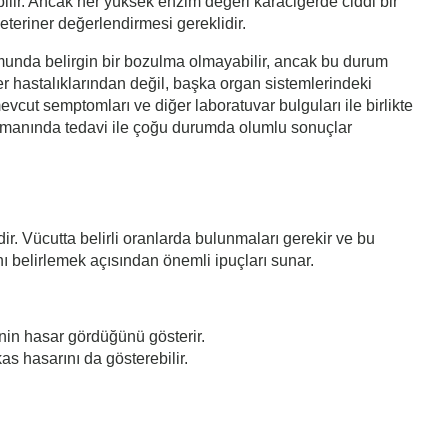
bilir. Ancak her yüksek enzim değeri karaciğerde ciddi bir
eteriner değerlendirmesi gereklidir.
umunda belirgin bir bozulma olmayabilir, ancak bu durum
er hastalıklarından değil, başka organ sistemlerindeki
cut semptomları ve diğer laboratuvar bulguları ile birlikte
zamanında tedavi ile çoğu durumda olumlu sonuçlar
dir. Vücutta belirli oranlarda bulunmaları gerekir ve bu
ını belirlemek açısından önemli ipuçları sunar.
nin hasar gördüğünü gösterir.
 hasarını da gösterebilir.