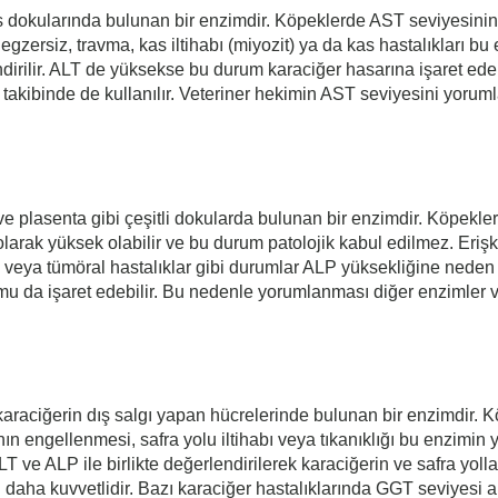
 dokularında bulunan bir enzimdir. Köpeklerde AST seviyesinin 
gzersiz, travma, kas iltihabı (miyozit) ya da kas hastalıkları bu
endirilir. ALT de yüksekse bu durum karaciğer hasarına işaret 
 takibinde de kullanılır. Veteriner hekimin AST seviyesini yoruml
e plasenta gibi çeşitli dokularda bulunan bir enzimdir. Köpeklerd
arak yüksek olabilir ve bu durum patolojik kabul edilmez. Erişkin
nımı veya tümöral hastalıklar gibi durumlar ALP yüksekliğine nede
u da işaret edebilir. Bu nedenle yorumlanması diğer enzimler ve kl
araciğerin dış salgı yapan hücrelerinde bulunan bir enzimdir. Köp
n engellenmesi, safra yolu iltihabı veya tıkanıklığı bu enzimin 
ALT ve ALP ile birlikte değerlendirilerek karaciğerin ve safra yol
ğı daha kuvvetlidir. Bazı karaciğer hastalıklarında GGT seviyesi 