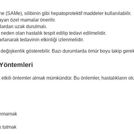
e (SAMe), silibinin gibi hepatoprotektif maddeler kullanılabilir.
ayan özel mamalar önerilir.
laçlardan uzak durulmalı.
neden olan hastalık tespit edilip tedavi edilmelidir.
rarlanarak tedavinin etkinliği izlenmelidir.
eğişkenlik gösterebilir. Bazı durumlarda ömür boyu takip gerekebi
Yöntemleri
a etkili önlemler almak mümkündür. Bu önlemler, hastalıkların 
llanmamak
k tutmak