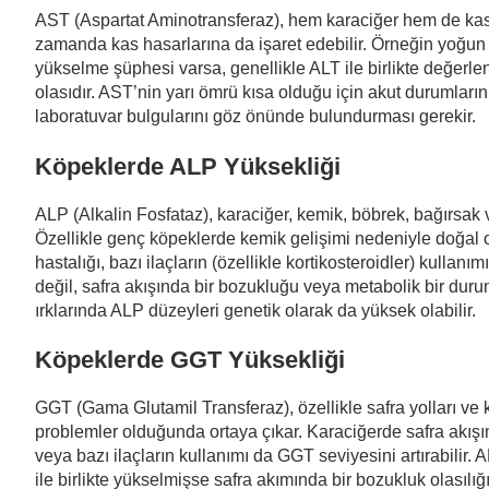
AST (Aspartat Aminotransferaz), hem karaciğer hem de kas
zamanda kas hasarlarına da işaret edebilir. Örneğin yoğun e
yükselme şüphesi varsa, genellikle ALT ile birlikte değerl
olasıdır. AST’nin yarı ömrü kısa olduğu için akut durumların
laboratuvar bulgularını göz önünde bulundurması gerekir.
Köpeklerde ALP Yüksekliği
ALP (Alkalin Fosfataz), karaciğer, kemik, böbrek, bağırsak v
Özellikle genç köpeklerde kemik gelişimi nedeniyle doğal ol
hastalığı, bazı ilaçların (özellikle kortikosteroidler) kulla
değil, safra akışında bir bozukluğu veya metabolik bir durum
ırklarında ALP düzeyleri genetik olarak da yüksek olabilir.
Köpeklerde GGT Yüksekliği
GGT (Gama Glutamil Transferaz), özellikle safra yolları ve k
problemler olduğunda ortaya çıkar. Karaciğerde safra akışını
veya bazı ilaçların kullanımı da GGT seviyesini artırabilir. 
ile birlikte yükselmişse safra akımında bir bozukluk olasılı