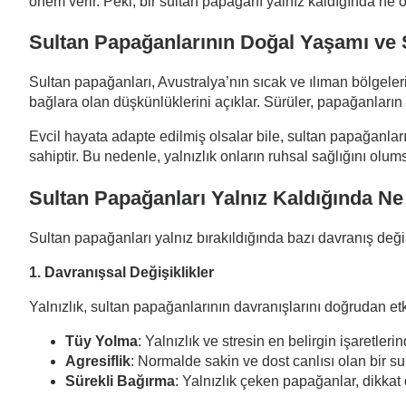
önem verir. Peki, bir sultan papağanı yalnız kaldığında ne 
Sultan Papağanlarının Doğal Yaşamı ve 
Sultan papağanları, Avustralya’nın sıcak ve ılıman bölgeler
bağlara olan düşkünlüklerini açıklar. Sürüler, papağanların 
Evcil hayata adapte edilmiş olsalar bile, sultan papağanlar
sahiptir. Bu nedenle, yalnızlık onların ruhsal sağlığını olums
Sultan Papağanları Yalnız Kaldığında Ne
Sultan papağanları yalnız bırakıldığında bazı davranış değişi
1. Davranışsal Değişiklikler
Yalnızlık, sultan papağanlarının davranışlarını doğrudan etk
Tüy Yolma
: Yalnızlık ve stresin en belirgin işaretle
Agresiflik
: Normalde sakin ve dost canlısı olan bir su
Sürekli Bağırma
: Yalnızlık çeken papağanlar, dikkat