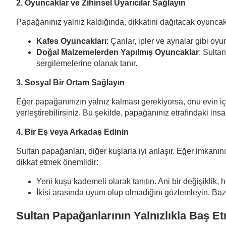
2. Oyuncaklar ve Zihinsel Uyarıcılar Sağlayın
Papağanınız yalnız kaldığında, dikkatini dağıtacak oyuncakl
Kafes Oyuncakları
: Çanlar, ipler ve aynalar gibi oyu
Doğal Malzemelerden Yapılmış Oyuncaklar
: Sulta
sergilemelerine olanak tanır.
3. Sosyal Bir Ortam Sağlayın
Eğer papağanınızın yalnız kalması gerekiyorsa, onu evin içi
yerleştirebilirsiniz. Bu şekilde, papağanınız etrafındaki ins
4. Bir Eş veya Arkadaş Edinin
Sultan papağanları, diğer kuşlarla iyi anlaşır. Eğer imkanın
dikkat etmek önemlidir:
Yeni kuşu kademeli olarak tanıtın. Ani bir değişiklik, her
İkisi arasında uyum olup olmadığını gözlemleyin. Bazı
Sultan Papağanlarının Yalnızlıkla Baş E