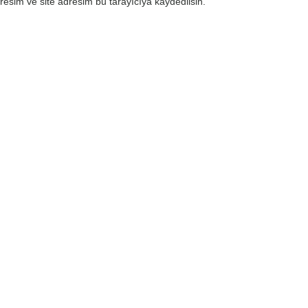
esim ve site adresim bu tarayıcıya kaydedilsin.