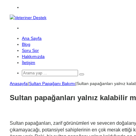
Menü
Arama
yap
Ana Sayfa
...
Blog
Soru Sor
Hakkımızda
İletişim
Arama
yap
Anasayfa
|
Sultan Papağanı Bakımı
|
Sultan papağanları yalnız kalab
...
Sultan papağanları yalnız kalabilir m
Sultan papağanları, zarif görünümleri ve sevecen doğalarıyla 
çıkamayacağı, potansiyel sahiplerinin en çok merak ettiği 