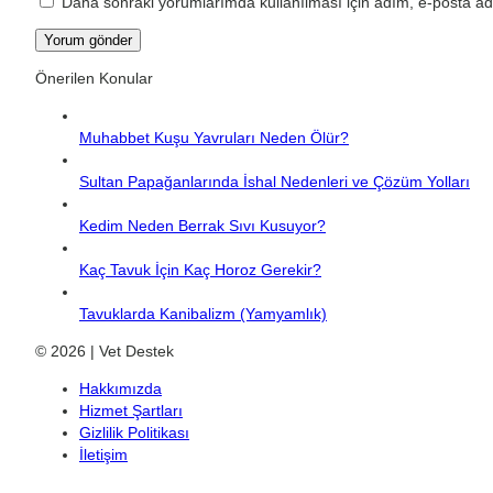
Daha sonraki yorumlarımda kullanılması için adım, e-posta adr
Önerilen Konular
Muhabbet Kuşu Yavruları Neden Ölür?
Sultan Papağanlarında İshal Nedenleri ve Çözüm Yolları
Kedim Neden Berrak Sıvı Kusuyor?
Kaç Tavuk İçin Kaç Horoz Gerekir?
Tavuklarda Kanibalizm (Yamyamlık)
© 2026 | Vet Destek
Hakkımızda
Hizmet Şartları
Gizlilik Politikası
İletişim
Facebook
X
WhatsApp
Telegram
Başa