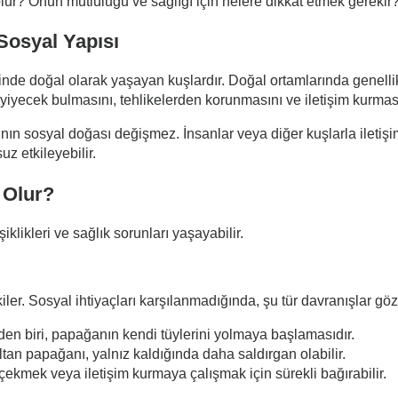
olur? Onun mutluluğu ve sağlığı için nelere dikkat etmek gerekir
Sosyal Yapısı
inde doğal olarak yaşayan kuşlardır. Doğal ortamlarında genellik
yiyecek bulmasını, tehlikelerden korunmasını ve iletişim kurmasın
ının sosyal doğası değişmez. İnsanlar veya diğer kuşlarla ileti
uz etkileyebilir.
 Olur?
klikleri ve sağlık sorunları yaşayabilir.
iler. Sosyal ihtiyaçları karşılanmadığında, şu tür davranışlar göz
rinden biri, papağanın kendi tüylerini yolmaya başlamasıdır.
ltan papağanı, yalnız kaldığında daha saldırgan olabilir.
 çekmek veya iletişim kurmaya çalışmak için sürekli bağırabilir.