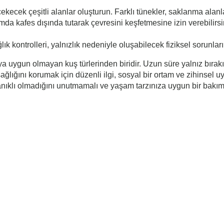
çekecek çeşitli alanlar oluşturun. Farklı tünekler, saklanma alanl
amda kafes dışında tutarak çevresini keşfetmesine izin verebilir
ğlık kontrolleri, yalnızlık nedeniyle oluşabilecek fiziksel sorunla
a uygun olmayan kuş türlerinden biridir. Uzun süre yalnız bırakıl
ğlığını korumak için düzenli ilgi, sosyal bir ortam ve zihinsel u
ıklı olmadığını unutmamalı ve yaşam tarzınıza uygun bir bakım 