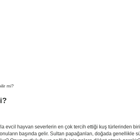
ilir mi?
i?
evcil hayvan severlerin en çok tercih ettiği kuş türlerinden birid
konuların başında gelir. Sultan papağanları, doğada genellikle s